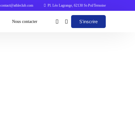
contact@athleclub.com
Pl. Léo Lagrange, 62130 St-Pol/Ternoise
S'inscrire
Nous contacter
2026 – Programme
ernal